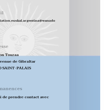
il
iation.euskal.argentina@wanado
esse
on Touzaa
avenue de Gibraltar
0 SAINT-PALAIS
manences
i de prendre contact avec