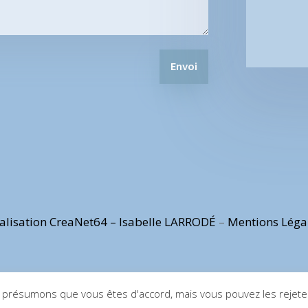
Envoi
alisation CreaNet64 – Isabelle LARRODÉ
–
Mentions Léga
us présumons que vous êtes d'accord, mais vous pouvez les rejeter