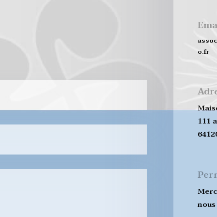
Ema
assoc
o.fr
Adr
Mais
111 
6412
Per
Merc
nous