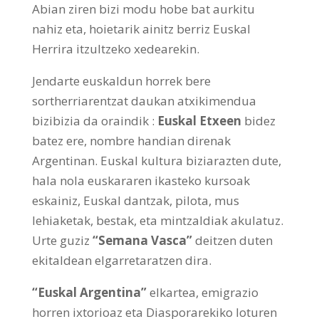
Abian ziren bizi modu hobe bat aurkitu
nahiz eta, hoietarik ainitz berriz Euskal
Herrira itzultzeko xedearekin.
Jendarte euskaldun horrek bere
sortherriarentzat daukan atxikimendua
bizibizia da oraindik :
Euskal Etxeen
bidez
batez ere, nombre handian direnak
Argentinan. Euskal kultura biziarazten dute,
hala nola euskararen ikasteko kursoak
eskainiz, Euskal dantzak, pilota, mus
lehiaketak, bestak, eta mintzaldiak akulatuz.
Urte guziz
“Semana Vasca”
deitzen duten
ekitaldean elgarretaratzen dira.
“Euskal Argentina”
elkartea, emigrazio
horren ixtorioaz eta Diasporarekiko loturen