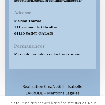
association.euskal.argentina@wanadoo.fr
Adresse
Maison Touzaa
111 avenue de Gibraltar
64120 SAINT-PALAIS
Permanences
Merci de prendre contact avec nous
Réalisation CreaNet64 – Isabelle
LARRODÉ
–
Mentions Légales
Ce site utilise des cookies à des fins statistiques. Nous